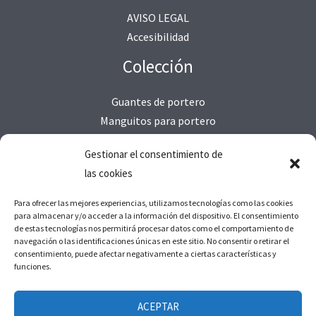
AVISO LEGAL
Accesibilidad
Colección
Guantes de portero
Manguitos para portero
Camisetas
Gestionar el consentimiento de
Térmicas
las cookies
Técnicas
Ofertas
Para ofrecer las mejores experiencias, utilizamos tecnologías como las cookies
para almacenar y/o acceder a la información del dispositivo. El consentimiento
de estas tecnologías nos permitirá procesar datos como el comportamiento de
navegación o las identificaciones únicas en este sitio. No consentir o retirar el
consentimiento, puede afectar negativamente a ciertas características y
funciones.
Copyright © 2026 JOTAEFEKEEP
ACEPTAR