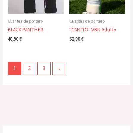
Guantes de portero
Guantes de portero
BLACK PANTHER
“CANITO” VBN Adulto
48,90
€
52,90
€
1
2
3
→