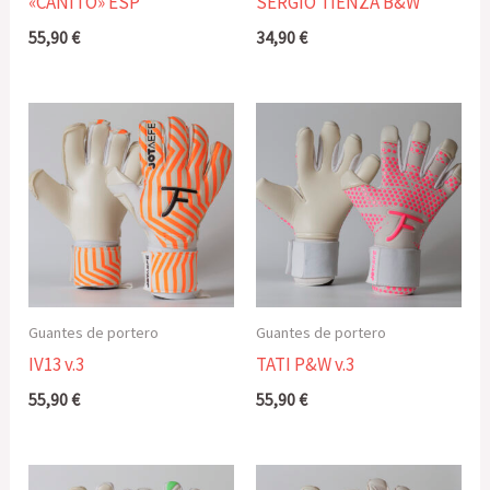
«CANITO» ESP
SERGIO TIENZA B&W
55,90
€
34,90
€
Guantes de portero
Guantes de portero
IV13 v.3
TATI P&W v.3
55,90
€
55,90
€